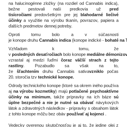
na halucinogénne zložky (na rozdiel od Cannabis indica),
bežne pestovali naši predkovia už
pred
tisícročiami
predovšetkým pre jej
blahodarné liečivé
účinky
a využitie na výrobu tkanín, povrazov, papiera a
ďalších predmetov dennej potreby.
Oproti
tomu bolo a v súčasnosti
je
konope
druhu
Cannabis
indica
(
konope
indické
-
bohaté
na
Vzhľadom k tomu
,
že
v
posledných
desaťročiach
bolo
konope
mediálne
démonizo
vzrastal aj m
edzi ľuďmi
čoraz väčší strach z tejto
rastliny
. Pozabudlo sa však na to,
že
šľachtením
druhu
Cannabis
sativa
vzniklo
počas
20.
storočia
tzv
technické
konope.
Odrody technického konope (ktoré sa okrem iného používa
aj
na výrobu kozmetiky
) majú
potlačené psychoaktívne
účinky na minimum
, takže prípravky na ich báze
sú
úplne bezpečné a nie je nutné sa obávať
návykových
látok a zdravotných následkov - prípravky s obsahom látok
z tohto konope môžu bez obáv
používať aj kojenci
.
Vedecky overenou skutočnosťou je aj to, že jedine olej z