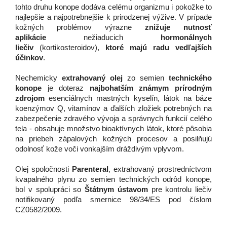
tohto druhu konope dodáva celému organizmu i pokožke to
najlepšie a najpotrebnejšie k prirodzenej výžive. V prípade
kožných problémov výrazne
znižuje nutnosť
aplikácie
nežiaducich
hormonálnych
liečiv
(kortikosteroidov),
ktoré majú radu vedľajších
účinkov
.
Nechemicky
extrahovaný olej
zo semien
technického
konope
je doteraz
najbohatším známym prírodným
zdrojom
esenciálnych mastných kyselín, látok na báze
koenzýmov Q, vitamínov a ďalších zložiek potrebných na
zabezpečenie zdravého vývoja a správnych funkcií celého
tela - obsahuje množstvo bioaktívnych látok, ktoré pôsobia
na priebeh zápalových kožných
procesov a posilňujú
odolnosť kože voči vonkajším dráždivým vplyvom.
Olej spoločnosti
Parenteral
, extrahovaný prostredníctvom
kvapalného plynu zo semien technických odrôd konope,
bol v spolupráci so
Štátnym ústavom
pre kontrolu liečiv
notifikovaný podľa smernice 98/34/ES pod číslom
CZ0582/2009.