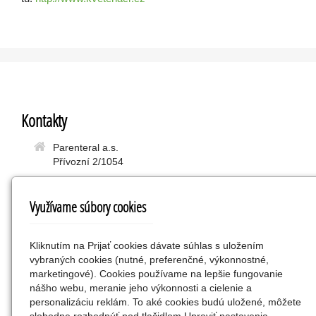
Kontakty
Parenteral a.s.
Přívozní 2/1054
17000 Praha 7
Využívame súbory cookies
info@parenteral.cz
+420 777 77 44 99
Kliknutím na Prijať cookies dávate súhlas s uložením
vybraných cookies (nutné, preferenčné, výkonnostné,
Obľúbené odkazy
marketingové). Cookies používame na lepšie fungovanie
nášho webu, meranie jeho výkonnosti a cielenie a
SK-eshop
personalizáciu reklám. To aké cookies budú uložené, môžete
CutisHelp cz