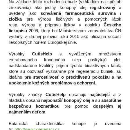
Na základe tohto rozhodnutia bude (vzhľadom na spôsob
získavania) ako jediný konopný olej
registrovaný
a
uvedený ako
schválená farmaceutická surovina /
zložka
pre výrobu liečivých a pomocných látok
resp.
výrobu a prípravu liekov v doplnku
Českého
liekopisu
2009, ktorý bol Ministerstvom zdravotníctva ČR
vydaný v druhej polovici roku 2010 ako oficiálna súčasť
liekopisných noriem Európskej únie.
Výrobky
CutisHelp
s vyváženým množstvom
extrahovaného konopného oleja poskytujú pleti
nadštandardne kvalitný príjem týchto bioaktívnych látok,
ktoré sú obzvlášť významné pre regeneráciu buniek, sú
ideálne
pre starostlivosť o precitlivenú pokožku
a
na
upokojenie kožných problémov a ochorení
.
Výrobky značky
CutisHelp
obsahujú
najčistejší
a z
hľadiska obsahu
najbohatší konopný olej
a sú
absolútne
bezpečnou kozmetikou
pre pomoc
dospelým aj
najmenším deťom
.
Botanická charakteristika konope je uvedená
tu:
http://www.kvetenacr.cz